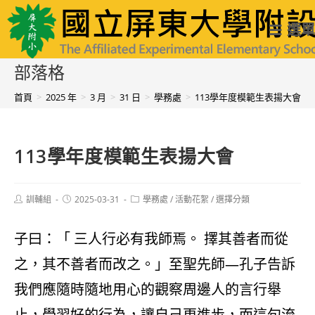
跳
國立屏東大學附設實驗國民小學
選單
轉
至
部落格
主
首頁
>
2025 年
>
3 月
>
31 日
>
學務處
>
113學年度模範生表揚大會
要
內
113學年度模範生表揚大會
容
Post
Post
Post
訓輔組
2025-03-31
學務處
/
活動花絮
/
選擇分類
author:
published:
category:
子曰：「 三人行必有我師焉。 擇其善者而從
之，其不善者而改之。」至聖先師—孔子告訴
我們應隨時隨地用心的觀察周邊人的言行舉
止，學習好的行為，讓自己更進步，而這句流