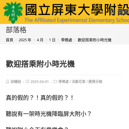
跳
國立屏東大學附設實驗國民小學
選單
轉
至
部落格
主
首頁
>
2025 年
>
4 月
>
1 日
>
學務處
>
歡迎搭乘附小時光機
要
內
歡迎搭乘附小時光機
容
Post
Post
Post
訓輔組
2025-04-01
學務處
/
活動花絮
/
選擇分類
author:
published:
category:
真的假的？！真的假的？！
聽說有一架時光機降臨屏大附小？