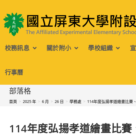
跳
轉
國立屏東大學附設實驗國民小學
至
主
校務訊息
關於附小
學校組織
要
內
容
行事曆
部落格
首頁
>
2025 年
>
6 月
>
26 日
>
學務處
>
114年度弘揚孝道繪畫比賽
114年度弘揚孝道繪畫比