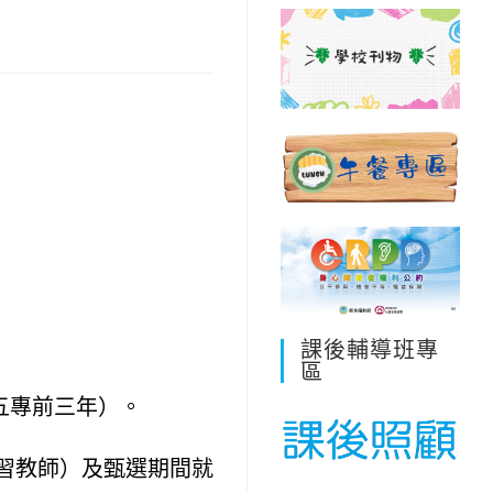
課後輔導班專
區
五專前三年）。
習教師）及甄選期間就