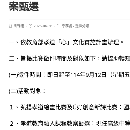
案甄選
Post
Post
Post
訓輔組
2025-06-26
學務處
/
選擇分類
author:
published:
category:
一、依教育部孝道「心」文化實施計畫辦理。
二、旨揭比賽徵件時間及對象如下，請協助轉
(一)徵件時間：即日起至114年9月12日（星期
(二)活動對象：
１、弘揚孝道繪畫比賽及Ü好創意新詩比賽：國
２、孝道教育融入課程教案甄選：現任高級中