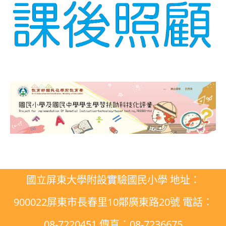
國立屏東大學附設實驗國民小學 地址：
900022屏東市長春里10鄰廣東路20號 電話：
08-7220451 傳真：08-7236675