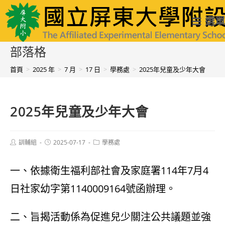
跳
國立屏東大學附設實驗國民小學
選單
轉
至
部落格
主
首頁
>
2025 年
>
7 月
>
17 日
>
學務處
>
2025年兒童及少年大會
要
內
2025年兒童及少年大會
容
Post
Post
Post
訓輔組
2025-07-17
學務處
author:
published:
category:
一、依據衛生福利部社會及家庭署114年7月4
日社家幼字第1140009164號函辦理。
二、旨揭活動係為促進兒少關注公共議題並強