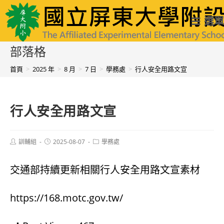
跳
國立屏東大學附設實驗國民小學
選單
轉
至
部落格
主
首頁
>
2025 年
>
8 月
>
7 日
>
學務處
>
行人安全用路文宣
要
內
行人安全用路文宣
容
Post
Post
Post
訓輔組
2025-08-07
學務處
author:
published:
category:
交通部持續更新相關行人安全用路文宣素材
https://168.motc.gov.tw/