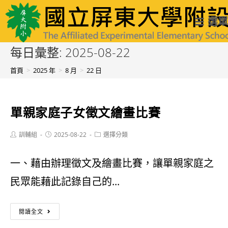
跳
國立屏東大學附設實驗國民小學
選單
轉
至
每日彙整: 2025-08-22
主
首頁
>
2025 年
>
8 月
>
22 日
要
內
單親家庭子女徵文繪畫比賽
容
Post
Post
Post
訓輔組
2025-08-22
選擇分類
author:
published:
category:
一、藉由辦理徵文及繪畫比賽，讓單親家庭之
民眾能藉此記錄自己的...
單
閱讀全文
親