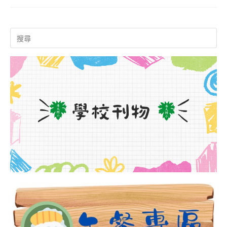
家
Search
庭
for:
子
女
徵
文
繪
畫
比
賽