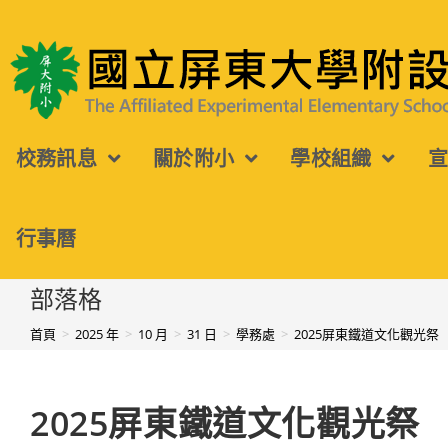
跳
轉
國立屏東大學附設實驗國民小學
至
主
校務訊息
關於附小
學校組織
要
內
容
行事曆
部落格
首頁
>
2025 年
>
10 月
>
31 日
>
學務處
>
2025屏東鐵道文化觀光祭
2025屏東鐵道文化觀光祭