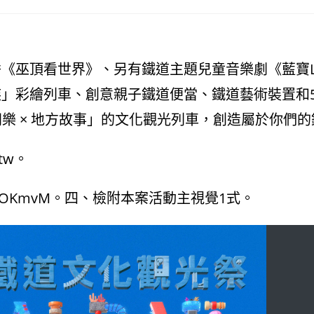
巫頂看世界》、另有鐵道主題兒童音樂劇《藍寶Let
族」彩繪列車、創意親子鐵道便當、鐵道藝術裝置和
同樂 × 地方故事」的文化觀光列車，創造屬於你們
.tw。
cc/KOKmvM。四、檢附本案活動主視覺1式。