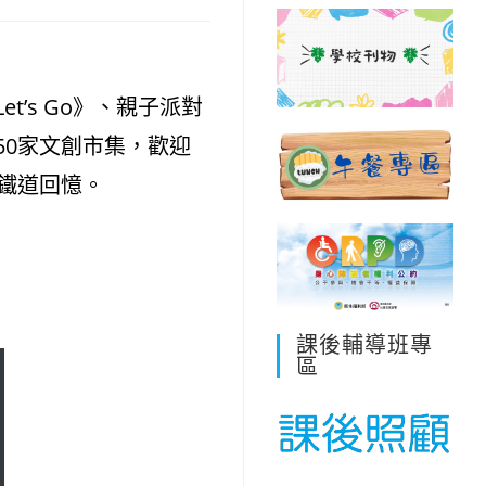
’s Go》、親子派對
50家文創市集，歡迎
的鐵道回憶。
課後輔導班專
區