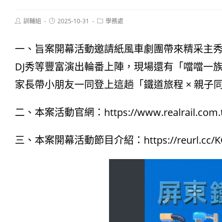
Post
Post
Post
訓輔組
2025-10-31
學務處
author:
published:
category:
一、旨案開幕活動邀請紙風車劇團帶來精采主秀《
DJ秀等豐富演出輪番上陣，現場還有「噹噹一
家長帶小朋友一同登上這趟「鐵道旅程 × 親子
二、本案活動官網：https://www.realrail.com
三、本案開幕活動節目介紹：https://reurl.