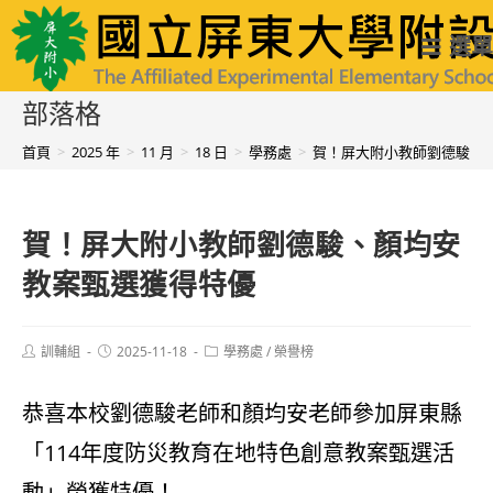
跳
國立屏東大學附設實驗國民小學
選單
轉
至
部落格
主
首頁
>
2025 年
>
11 月
>
18 日
>
學務處
>
賀！屏大附小教師劉德駿、
要
內
賀！屏大附小教師劉德駿、顏均安
容
教案甄選獲得特優
Post
Post
Post
訓輔組
2025-11-18
學務處
/
榮譽榜
author:
published:
category:
恭喜本校劉德駿老師和顏均安老師參加屏東縣
「114年度防災教育在地特色創意教案甄選活
動」榮獲特優！