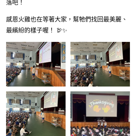
落吧！
感恩火雞也在等著大家，幫牠們找回最美麗、
最繽紛的樣子喔！ 🦃✨