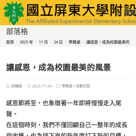
跳
國立屏東大學附設實驗國民小學
選單
轉
至
部落格
主
首頁
>
2025 年
>
11 月
>
24 日
>
學務處
>
讓感恩，成為校園最美的風
要
內
讓感恩，成為校園最美的風景
容
Post
Post
Post
訓輔組
2025-11-24
學務處
/
活動花絮
author:
published:
category:
感恩節將至，也象徵著一年即將慢慢走入尾
聲。
在這個時刻，我們不僅回顧自己一整年的成長
與收穫，也為接下來的新年度訂下新的目標，