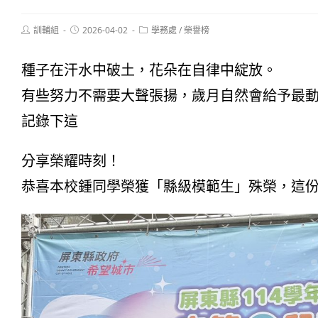
Post
Post
Post
訓輔組
2026-04-02
學務處
/
榮譽榜
author:
published:
category:
種子在汗水中破土，花朵在自律中綻放。
有些努力不需要大聲張揚，歲月自然會給予最
記錄下這
分享榮耀時刻！
恭喜本校鍾同學榮獲「縣級模範生」殊榮，這