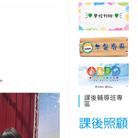
。
課後輔導班專
區