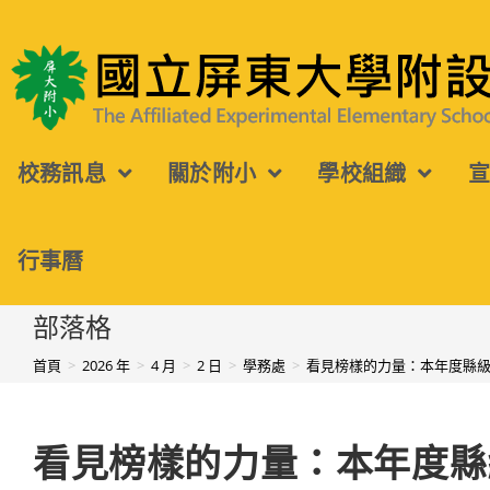
跳
轉
國立屏東大學附設實驗國民小學
至
主
校務訊息
關於附小
學校組織
要
內
容
行事曆
部落格
首頁
>
2026 年
>
4 月
>
2 日
>
學務處
>
看見榜樣的力量：本年度縣
看見榜樣的力量：本年度縣