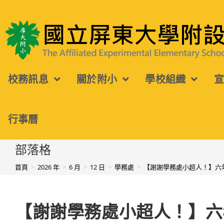
跳
轉
國立屏東大學附設實驗國民小學
至
主
校務訊息
關於附小
學校組織
要
內
容
行事曆
部落格
首頁
>
2026 年
>
6 月
>
12 日
>
學務處
>
【謝謝學務處小超人！】六
【謝謝學務處小超人！】六