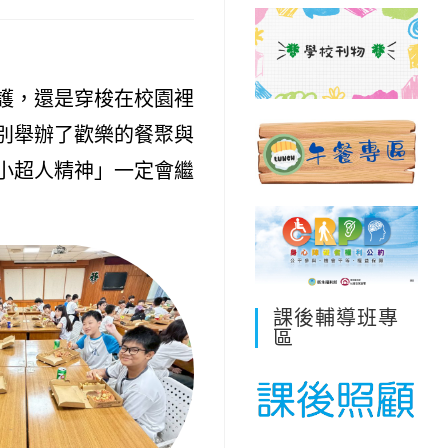
護，還是穿梭在校園裡
別舉辦了歡樂的餐聚與
小超人精神」一定會繼
課後輔導班專
區