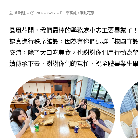
Post
Post
Post
訓輔組
2026-06-12
學務處
/
活動花絮
author:
published:
category:
鳳凰花開，我們最棒的學務處小志工要畢業了
認真進行秩序維護，因為有你們這群「校園守
交流，除了大口吃美食，也謝謝你們用行動為
續傳承下去，謝謝你們的幫忙，祝全體畢業生