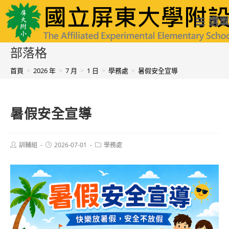
跳
國立屏東大學附設實驗國民小學
選單
轉
至
部落格
主
首頁
>
2026 年
>
7 月
>
1 日
>
學務處
>
暑假安全宣導
要
內
暑假安全宣導
容
Post
Post
Post
訓輔組
2026-07-01
學務處
author:
published:
category: