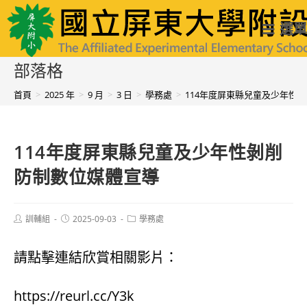
跳
國立屏東大學附設實驗國民小學
選單
轉
至
部落格
主
首頁
>
2025 年
>
9 月
>
3 日
>
學務處
>
114年度屏東縣兒童及少年性
要
內
114年度屏東縣兒童及少年性剝削
容
防制數位媒體宣導
Post
Post
Post
訓輔組
2025-09-03
學務處
author:
published:
category:
請點擊連結欣賞相關影片：
https://reurl.cc/Y3k