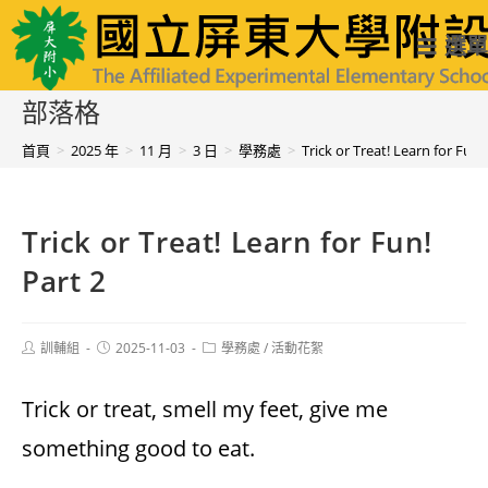
跳
國立屏東大學附設實驗國民小學
選單
轉
至
部落格
主
首頁
>
2025 年
>
11 月
>
3 日
>
學務處
>
Trick or Treat! Learn for Fun!
要
內
Trick or Treat! Learn for Fun!
容
Part 2
Post
Post
Post
訓輔組
2025-11-03
學務處
/
活動花絮
author:
published:
category:
Trick or treat, smell my feet, give me
something good to eat.