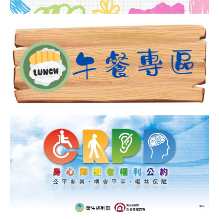
性
訊
別
平
等
教
育
活
動
熱
烈
登
場