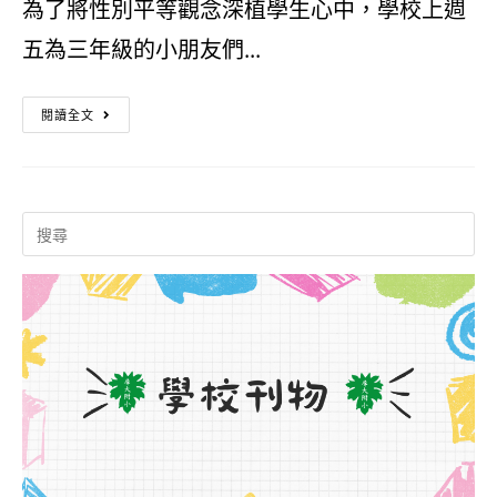
為了將性別平等觀念深植學生心中，學校上週
屬
索
台、
五為三年級的小朋友們...
交
夏
屏
快
通
令
東
閱讀全文
樂
安
營
人
搶
全
～
新
Search
答
教
熱
聞
for:
學
育
烈
報
性
園
招
導)
平！
區
生
三
參
中！
年
訪
級
資