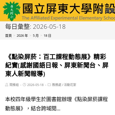
跳
國立屏東大學附設實驗國民小學
選單
轉
至
每日彙整: 2026-05-18
主
首頁
>
2026 年
>
5 月
>
18 日
要
內
《點染屏菸：百工課程動態展》精彩
容
紀實(感謝國語日報、屏東新聞台、屏
東人新聞報導)
Post
Post
Post
閱推組
2026-05-18
教務處
/
活動花絮
author:
published:
category:
本校四年級學生於圖書館辦理《點染屏菸課程
動態展》，結合跨域閱...