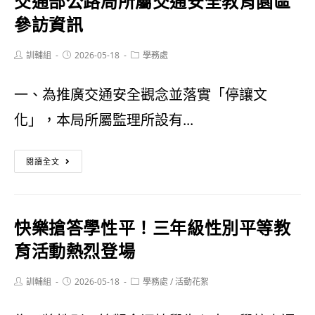
交通部公路局所屬交通安全教育園區
動
彩
參訪資訊
搶
紀
Post
Post
Post
訓輔組
2026-05-18
鮮
學務處
實
author:
published:
category:
報]
(感
一、為推廣交通安全觀念並落實「停讓文
2026
謝
化」，本局所屬監理所設有...
鏢
國
交
旗
語
閱讀全文
通
魚
日
部
海
報、
快樂搶答學性平！三年級性別平等教
公
洋
屏
育活動熱烈登場
路
文
東
Post
Post
Post
訓輔組
2026-05-18
局
學務處
/
活動花絮
化
新
author:
published:
category:
所
探
聞