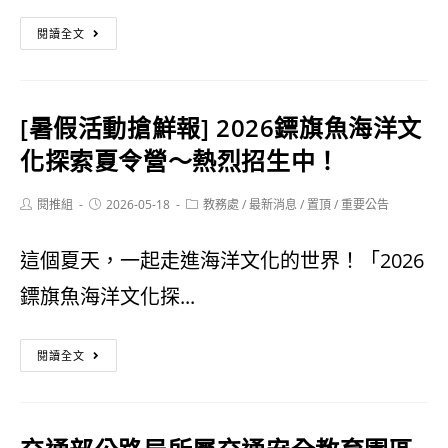
《點
閱讀全文
染
屏
[暑假活動搶鮮報] 2026鏢旗魚海洋文
菸：
化探索夏令營～熱烈招生中！
百
Post
Post
Post
閱推組
2026-05-18
工
教務處
/
最新消息
/
置頂
/
重要公告
author:
published:
category:
課
這個夏天，一起走進海洋文化的世界！「2026
程
鏢旗魚海洋文化探...
動
[暑
態
閱讀全文
假
展》
活
精