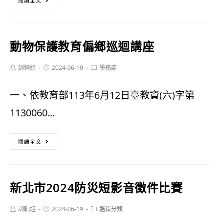
閱讀全文
校
第
動物保護教育偏鄉巡迴講座
72
期
Post
Post
Post
訓輔組
2024-06-19
學務處
author:
published:
category:
校
一、依教育部113年6月12日臺教資(六)字第
刊
1130060...
已
出
動
閱讀全文
版，
物
歡
保
新北市2024防災短影音徵件比賽
迎
護
點
教
Post
Post
Post
訓輔組
2024-06-19
選擇分類
author:
published:
category: