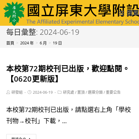
跳
國立屏東大學附設實驗國民小學
選單
轉
至
每日彙整: 2024-06-19
主
首頁
>
2024 年
>
6 月
>
19 日
要
內
本校第72期校刊已出版，歡迎點閱。
容
【0620更新版】
Post
Post
Post
研發組
2024-06-19
研究處
/
置頂
/
選擇分類
/
重要公告
author:
published:
category:
本校第72期校刊已出版，請點選右上角「學校
刊物→校刊」下載，...
本