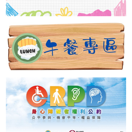
徵
件
比
賽