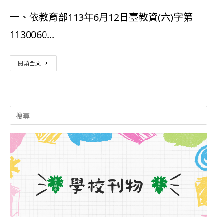
閱。
育
一、依教育部113年6月12日臺教資(六)字第
【0620
偏
1130060...
更
鄉
新
巡
新
閱讀全文
版】
迴
北
講
市
Search
座
2024
for:
防
災
短
影
音